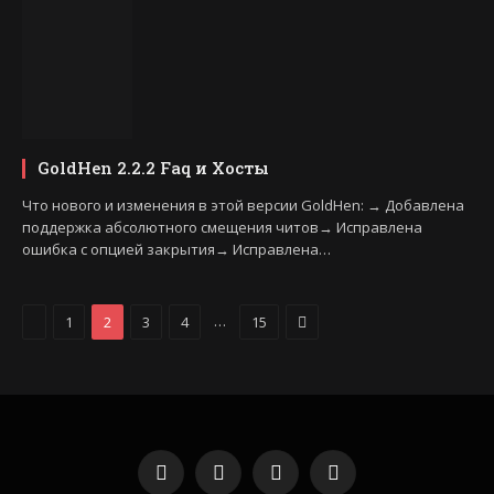
GoldHen 2.2.2 Faq и Хосты
Что нового и изменения в этой версии GoldHen: → Добавлена
поддержка абсолютного смещения читов→ Исправлена
ошибка с опцией закрытия→ Исправлена…
Previous
Next
…
1
2
3
4
15
VKontakte
YouTube
Instagram
Telegram