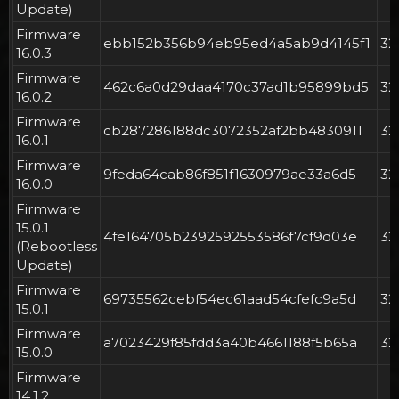
Update)
Firmware
ebb152b356b94eb95ed4a5ab9d4145f1
3
16.0.3
Firmware
462c6a0d29daa4170c37ad1b95899bd5
3
16.0.2
Firmware
cb287286188dc3072352af2bb4830911
3
16.0.1
Firmware
9feda64cab86f851f1630979ae33a6d5
3
16.0.0
Firmware
15.0.1
4fe164705b2392592553586f7cf9d03e
3
(Rebootless
Update)
Firmware
69735562cebf54ec61aad54cfefc9a5d
3
15.0.1
Firmware
a7023429f85fdd3a40b4661188f5b65a
3
15.0.0
Firmware
14.1.2