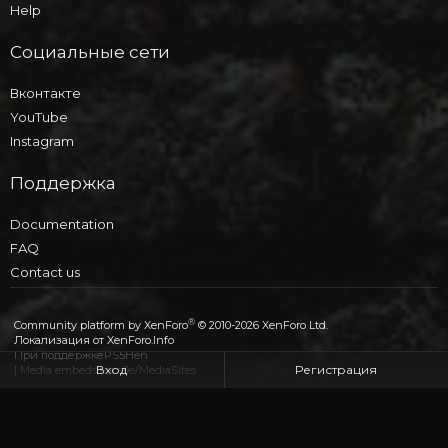
Help
Социальные сети
Вконтакте
YouTube
Instagram
Поддержка
Documentation
FAQ
Contact us
®
Community platform by XenForo
© 2010-2026 XenForo Ltd.
Локализация от
XenForo.Info
При поддержке
PS5Hen
Вход
Регистрация
|
Media embeds via s9e/MediaSites
Назад