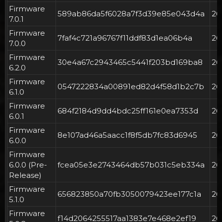
Firmware
589ab86da5f6028a7f3d39e85e043d4a
2
7.0.1
Firmware
7faf4c721a96767f11ddf83d1ea06b4a
2
7.0.0
Firmware
30e4a67c2943465c5441f203bd169ba8
2
6.2.0
Firmware
0547222834a00891ed82d4f58d1b2c7b
2
6.1.0
Firmware
684f2184d9dd4bdc25ff161e0ea7353d
2
6.0.1
Firmware
8e107ad46a5aacc1f8f5db7fc83d6945
2
6.0.0
Firmware
6.0.0 (Pre-
fcea05e3e2743464db57b031c5eb334a
2
Release)
Firmware
656823850a70fb3050079423ee177c1a
26
5.1.0
Firmware
f14d2064255517aa1383e7e468e2ef19
2