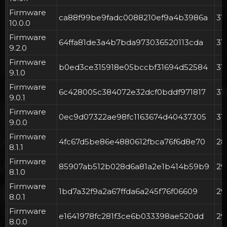
Firmware
ca88f99be9fadc0088210ef9a4b3986a
31
10.0.0
Firmware
64ffa81de3a4b7bda973036520113cda
31
9.2.0
Firmware
b0ed3ce315918e05bccbf31694d52584
31
9.1.0
Firmware
6c428005c384072e32dcf0bddf971817
31
9.0.1
Firmware
0ec9d07322ae98fc1163674d40437305
31
9.0.0
Firmware
4fc67d5be86e4880612fbca76f6d8e70
2
8.1.1
Firmware
85907ab512b028d6a81a2e1b414b59b9
29
8.1.0
Firmware
1bd7a32f9a2a67ffda6a245f76f06609
29
8.0.1
Firmware
e1641978fc281f3ce6b033398ae520dd
29
8.0.0