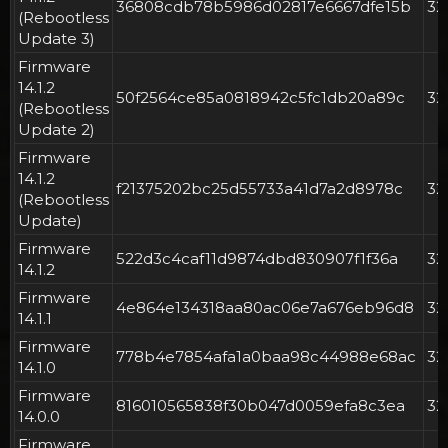
36808cdb78b5986d02817e6667dfe15b
3
(Rebootless
Update 3)
Firmware
14.1.2
50f2564ce85a0818942c5fc1db20a89c
3
(Rebootless
Update 2)
Firmware
14.1.2
f21375202bc25d55733a41d7a2d8978c
3
(Rebootless
Update)
Firmware
522d3c4caf11d9874dbd830907f1f36a
3
14.1.2
Firmware
4e864e134318aa80ac06e7a676eb96d8
3
14.1.1
Firmware
778b4e7854afa1a0baa98c44988e68ac
3
14.1.0
Firmware
816010565838f30b047d0059efa8c3ea
3
14.0.0
Firmware