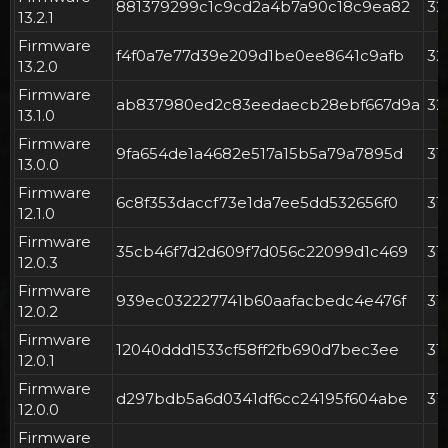
881379299c1c9cd2a4b7a90c18c9ea82
3
13.2.1
Firmware
f4f0a7e77d39e209d1be0ee8641c9afb
3
13.2.0
Firmware
ab837980ed2c83eedaecb28ebf667d9a
3
13.1.0
Firmware
9fa654de1a4682e517a15b5a79a7895d
31
13.0.0
Firmware
6c8f353daccf73e1da7ee5dd532656f0
31
12.1.0
Firmware
35cb46f7d2d609f7d056c22099d1c469
31
12.0.3
Firmware
939ec032227741b60aafacbedc4e476f
31
12.0.2
Firmware
12040ddd1533cf58ff2fb690d7bec3ee
31
12.0.1
Firmware
d297bdb5a6d0341df6cc24195f604abe
31
12.0.0
Firmware