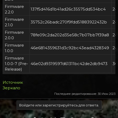
Firmware
137f5d416d1b41ad26c35575dd534bc4
2
2.2.0
Firmware
35752c26badc270f9fdd51883922432b
2
2.1.0
Firmware
78fe09c2da202d35e58c7b07bb7f39a8
2
2.0.0
Firmware
46e6814359631d3c92bc43ead4328349
2
1.0.0
Firmware
1.0.0-7 (Pre-
46e02d9319597d61311bc42de2db9473
3
Release)
Источник
Зеркало
Последнее редактирование:
30 Июн 2023
Войдите или зарегистрируйтесь для ответа.