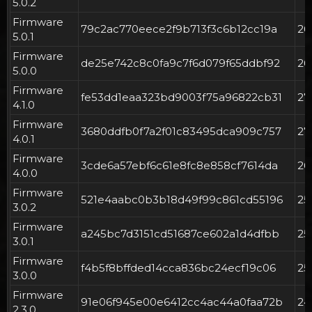
5.0.2
Firmware
79c2ac770eece2f9b713f3c6b12cc19a
2
5.0.1
Firmware
de25e742c8c0fa9c7f6d079f65ddbf92
2
5.0.0
Firmware
fe53dd1eaa323bd9003f75a96822cb31
2
4.1.0
Firmware
3680ddfb0f7a2f01c83495dca909c757
2
4.0.1
Firmware
3cde6a57ebf6c61e8fc8e858cf7614da
2
4.0.0
Firmware
521e4aabc0b3b18d49f99c861cd55196
2
3.0.2
Firmware
a245bc7d3151cd51687ce602a1d4dfbb
2
3.0.1
Firmware
f4b5f8bffded14cca836bc24ecf19c06
2
3.0.0
Firmware
91e06f945e00e6412cc4ac44a0faa72b
2
2.3.0