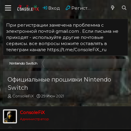
Вход
Регистрация
При регистрации замечена проблемма с
электронной почтой gmail.com . Если письма не
приходят - используйте другие почтовые
сервисы. все вопросы можите оставлять в
телеграм канале https://t.me/ConsoleFiX_ru
Nintendo Switch
Официальные прошивки Nintendo
Switch
А
Д
ConsoleFiX
29 Июн 2021
в
а
т
т
о
а
ConsoleFiX
р
н
Администратор
т
а
е
ч