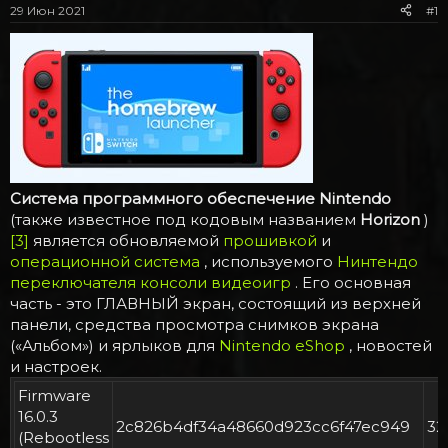
м
а
29 Июн 2021
#1
ы
л
а
Система программного обеспечение Nintendo
(также известное под кодовым названием
Horizon
)
[3]
является обновляемой
прошивкой
и
операционной система
, используемого
Нинтендо
переключателя
консоли видеоигр
. Его основная
часть - это ГЛАВНЫЙ экран, состоящий из верхней
панели, средства просмотра снимков экрана
(«Альбом») и ярлыков для
Nintendo eShop
, новостей
и настроек.
Firmware
16.0.3
2c826b4df34a48660d923cc6f47ec949
3
(Rebootless