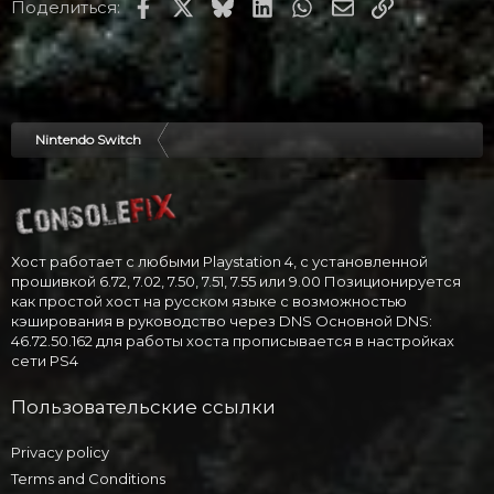
Facebook
X
Bluesky
LinkedIn
WhatsApp
Электронная по
Ссылка
Поделиться:
Nintendo Switch
Хост работает с любыми Playstation 4, с установленной
прошивкой 6.72, 7.02, 7.50, 7.51, 7.55 или 9.00 Позиционируется
как простой хост на русском языке с возможностью
кэширования в руководство через DNS Основной DNS:
46.72.50.162 для работы хоста прописывается в настройках
сети PS4
Пользовательские ссылки
Privacy policy
Terms and Conditions