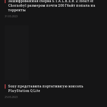
Зашифрованная сборка S.T.A.L.K.E.R. 2: Heart of
Chornobyl размером почти 200 Гбайт попала на
торренты
31.05.2023
Sony представила портативную консоль
PlayStation Q Lite
25.05.2023