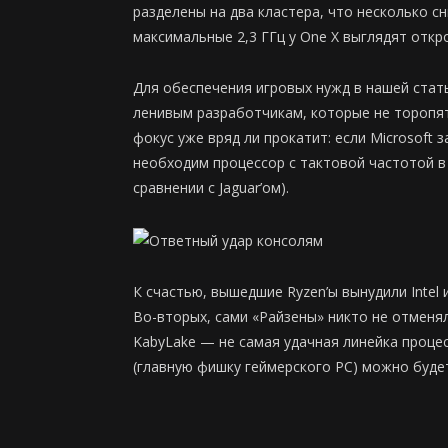
разделены на два кластера, что несколько с
максимальные 2,3 ГГц у One X выглядят откр
Для обеспечения игровых нужд в нашей ста
ленивым разработчикам, которые не торопя
фокус уже вряд ли прокатит: если Microsoft 
необходим процессор с тактовой частотой в р
сравнении с Jaguar’ом).
К счастью, вышедшие Ryzen’ы вынудили Intel
Во-вторых, сами «Райзены» никто не отменял
KabyLake — не самая удачная линейка процес
(главную фишку геймерского PC) можно буде