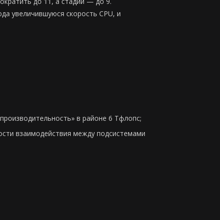
кратить до 11, а стадий — до 9.
юда увеличившуюся скорость CPU, и
производительность» в районе 6 Тфлопс;
рости взаимодействия между подсистемами