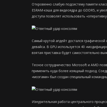
Откровенно слабую подсистему памяти класс
ESRAM-кэша для видеоядра до GDDR5, и увел
доступа позволят использовать «оперативку»
Самый крутой апдейт достался графической
девайса. В GPU используется 40 «модифицир
взятая приставка будет самостоятельно выжи
Тесное сотрудничество Microsoft и AMD поз
применить куда более изящный подход. Соед
«мозгами» был создан специальный командны
Изнурительная работа центрального процессо