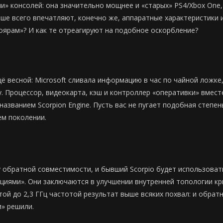
и» консолей: она значительно мощнее и «старых» PS4/Xbox One, 
е всего впечатляют, конечно же, аппаратные характеристики и
ярам»? И как те отреагируют на подобное оскорбление?
ё весной: Microsoft сливала информацию в час по чайной ложке,
разу. Процессор, видеокарта, кэш и контроллер «оперативки» вме
названием Scorpion Engine. Пусть вас не пугает подобная степе
ем поколении.
у обратной совместимости, и бывший Scorpio будет использовать
ациями». Они заключаются в улучшении внутренней топологии к
ятой до 2,3 ГГц частотой результат выше всяких похвал: и обр
и» решили.