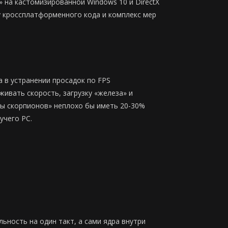
» на кастомизированной Windows 10 и DirectX
у кроссплатформенного кода и комплекс мер
 в устранении просадок по FPS
живать скорость, загрузку «железа» и
цы cкорпионов» неплохо бы иметь 20-30%
учего PC.
ьность на один такт, а сами ядра внутри