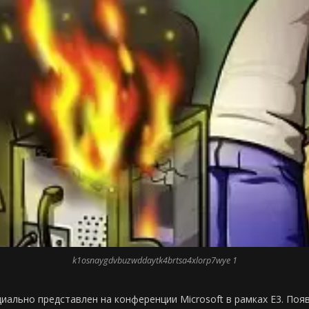
k1osnaygdvbuzwddaytk4brtsa4xlorp7wye 1
циально представлен на конференции Microsoft в рамках Е3. Поя