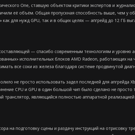
ического One, ставшую объектом критики экспертов и журнали
ичили её объём. Общая пропускная способность выше, чем у об
 как для нужд GPU, так и в общих целях — апгрейд до 12 ГБ вы
 составляющей — спасибо современным технологиям и уровню аб
ованных» исполнительных блоков AMD Radeon, работающих на ч
мать все соки из железа благодаря системе продвинутой диагно
волило не просто использовать задел последней для апгрейда X
инение CPU и GPU в один большой чип было сделано не просто 
й транслятор, являющийся полностью аппаратной реализацией за
ра на подготовку сцены и раздачу инструкций на отрисовку тр