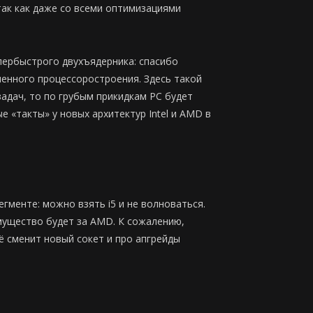
так как даже со всеми оптимизациями
ербыстрого двухъядерника: спасибо
енного процессоростроения. Здесь такой
задач, то по грубым прикидкам PC будет
е «такты» у новых архитектур Intel и AMD в
гменте: можно взять i5 и не волноваться.
имущество будет за AMD. К сожалению,
ё сменит новый сокет и про апгрейды