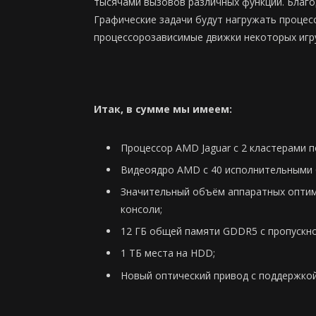
тысячами вызовов различных функций. Благод
Графические задачи будут нагружать процесс
процессорозависимые движки некоторых игру
Итак, в сумме мы имеем:
Процессор AMD Jaguar с 2 кластерами по
Видеоядро AMD с 40 исполнительными б
Значительный объём аппаратных оптим
консоли;
12 ГБ общей памяти GDDR5 с пропускно
1 ТБ места на HDD;
Новый оптический привод с поддержкой 