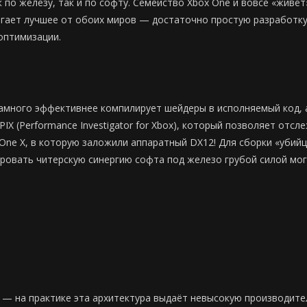
 по железу, так и по софту. Семейство Xbox One и вовсе «живёт
агает лучшее от обоих миров — достаточно простую разработк
оптимизации.
амного эффективнее компилирует шейдеры в исполняемый код, а
 (Performance Investigator for Xbox), который позволяет отсле
 One X, в которую заложили аппаратный DX12! Для сборки «убий
ровать читерскую синергию софта под железо грубой силой мог
 — на практике эта архитектура выдаёт невысокую производител