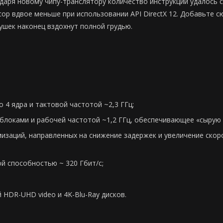
аря новому чипу-транслятору количество инструкций удалось со
ор вдвое меньше при использовании API DirectX 12. Добавьте с
шек наконец вздохнут полной грудью.
 4 ядра и тактовой частотой ~2,3 ГГц;
локами и рабочей частотой ~1,2 ГГц, обеспечивающее «сырую 
изаций, направленных на снижение задержек и увеличение ско
й способностью ~ 320 Гбит/с;
HDR-UHD video и 4K-Blu-Ray дисков.