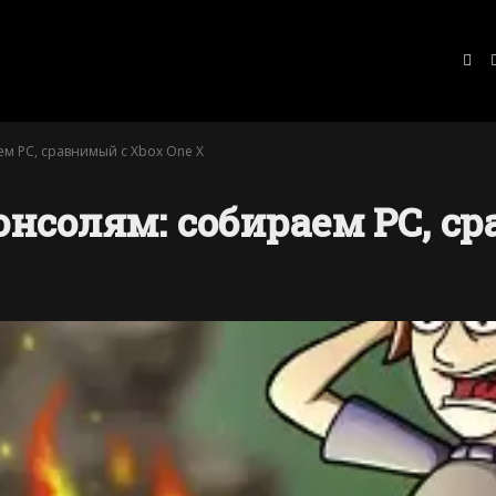
VKo
м PC, сравнимый с Xbox One X
онсолям: собираем PC, с