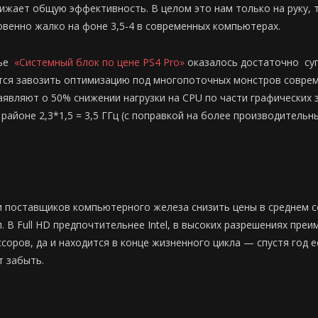
нижает общую эффективность. В целом это нам только на руку, 
овенно жалко на фоне 3,5-4 в современных компьютерах.
тье
«Системный блок по цене PS4 Pro»
оказалось достаточно суп
тся завозить оптимизацию под многопоточных монстров соврем
заявляют о 50% снижении нагрузки на CPU по части графических 
айоне 2,3*1,5 = 3,5 ГГц (с поправкой на более производительны
 и поставщиков компьютерного железа снизить цены в среднем се
. В Full HD предпочтительнее Intel, в высоких разрешениях пре
соров, да и находится в конце жизненного цикла — спустя год е
т забыть.