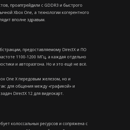
стов, проапгрейдили с GDDR3 и быстрого
ычной Xbox One, а технологии когерентного
глядит вполне здравым.
стракции, предоставляемому DirectX и ПО
астоте 1100-1200 МГц, а каждая отдельно
стики и авторазгона. Но и это ещё не всё.
box One X передовым железом, но и
так: для общения между «графикой» и
дач DirectX 12 для видеокарт.
ебует колоссальных ресурсов и сопряжена с