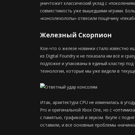
уничтожит классический уклад с «поколениям
совместимость уже вышедшими играми. Больш
«консолехолопы» отвесили пощёчину «пекабо
Железный Скорпион
Кое-что о железе новинки стало известно ещ
из Digital Foundry и не показала им всё и с
подложке и упакованы в единый кластер под 
технологии, которые мы уже видели в текущ
Итак, архитектура CPU не изменилась в угод
Pro и оригинальной Xbox One, но с «оптимиз
с памятью, графикой и звуком. Вкупе с подн
оставили, и все основные проблемы «начинк