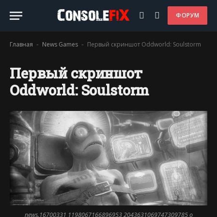
ФОРУМ
Главная
News Games
Первый скриншот Oddworld: Soulstorm
-
-
Первый скриншот
Oddworld: Soulstorm
news.16700331 1198067166896953 2043631069747309785 o