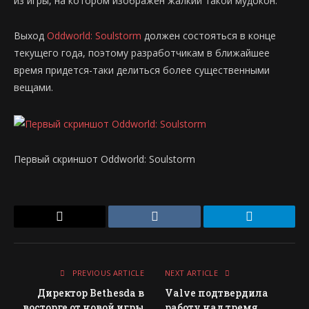
из игры, на котором изображен жалкий такой мудокон:
Выход
Oddworld: Soulstorm
должен состояться в конце
текущего года, поэтому разработчикам в ближайшее
время придется-таки делиться более существенными
вещами.
Первый скриншот Oddworld: Soulstorm
Email
VKontakte
Telegram
PREVIOUS ARTICLE
NEXT ARTICLE
Директор Bethesda в
Valve подтвердила
восторге от новой игры
работу над тремя