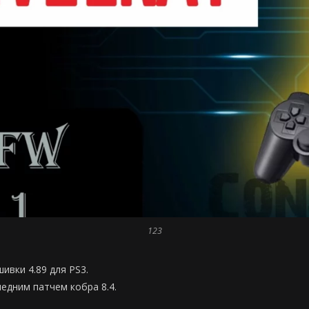
123
ивки 4.89 для PS3.
едним патчем кобра 8.4.