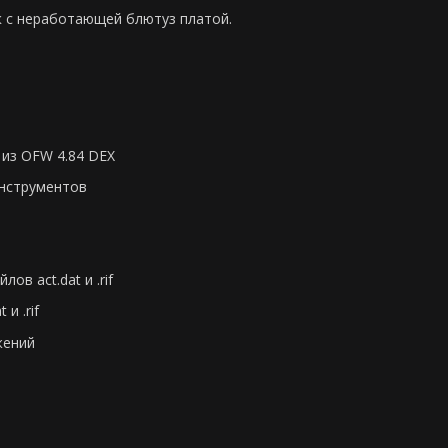
к с неработающей блютуз платой.
из OFW 4.84 DEX
инструментов
в act.dat и .rif
и .rif
жений