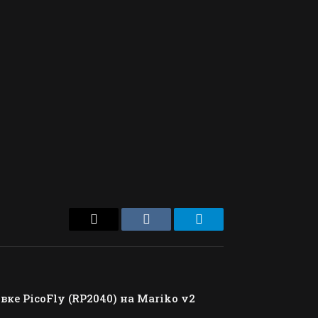
Email
VKontakte
Telegram
ке PicoFly (RP2040) на Mariko v2