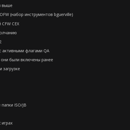
и выше
FW (набор инструментов bguerville)
й CFW CEX
молчанию
2
с активными флагами QA
и они были включены ранее
 загрузке
 папки ISO/JB
 играх