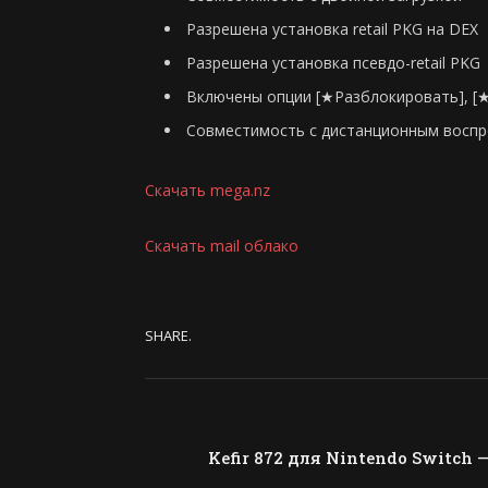
Разрешена установка retail PKG на DEX
Разрешена установка псевдо-retail PKG
Включены опции [★Разблокировать], [★
Совместимость с дистанционным восп
Скачать mega.nz
Скачать mail облако
SHARE.
Kefir 872 для Nintendo Switch 