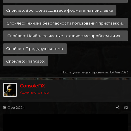
Спойлер:
Воспроизводим все форматы на приставке
Спойлер:
Техника безопасности пользования приставкой или к
Спойлер:
Наиболее частые технические проблемы и их реш
Спойлер:
Предыдущая тема.
Спойлер:
Thanks to:
Последнее редактирование:
13 Фев 2023
ConsoleFiX
Администратор
18 Фев 2024
#2