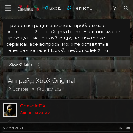
Вход
Регистрация
При регистрации замечена проблемма с
электронной почтой gmail.com . Если письма не
приходят - используйте другие почтовые
сервисы. все вопросы можите оставлять в
телеграм канале https://t.me/ConsoleFiX_ru
Xbox Original
Апгрейд XboX Original
А
Д
ConsoleFiX
5 Июл 2021
в
а
т
т
о
а
ConsoleFiX
р
н
Администратор
т
а
е
ч
м
а
5 Июл 2021
#1
ы
л