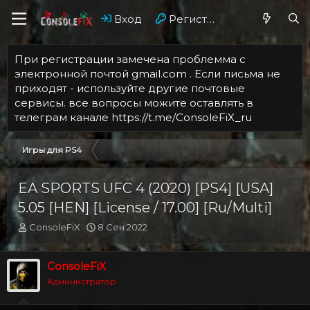
Вход
Регистрация
При регистрации замечена проблемма с
электронной почтой gmail.com . Если письма не
приходят - используйте другие почтовые
сервисы. все вопросы можите оставлять в
телеграм канале https://t.me/ConsoleFiX_ru
Игры для PS4
EA SPORTS UFC 4 (2020) [PS4] [USA]
5.05 [HEN] [License / 17.00] [Ru/Multi]
А
Д
ConsoleFiX
8 Сен 2022
в
а
т
т
о
а
ConsoleFiX
р
н
Администратор
т
а
е
ч