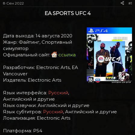
м
а
8 Сен 2022
#1
ы
л
а
EA SPORTS UFC 4​
Дата выхода: 14 августа 2020
Жанр: Файтинг, Спортивный
симулятор
Официальный сайт:
ссылка
Разработчик: Electronic Arts, EA
Vancouver
Издатель: Electronic Arts
Язык интерфейса:
Русский
,
Английский и другие
Язык озвучки: Английский и другие
Язык субтитров:
Русский
, Английский и другие
Локализация: Electronic Arts
Платформа: PS4