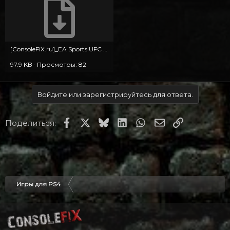
[ConsoleFiX.ru]_EA Sports UFC 4.torrent
97.9 KB · Просмотры: 82
Войдите или зарегистрируйтесь для ответа.
Facebook
X
Bluesky
LinkedIn
WhatsApp
Электронная по
Ссылка
Поделиться:
Игры для PS4