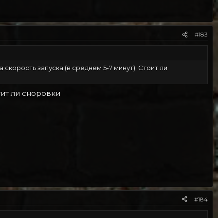
#183
скорость запуска (в среднем 5-7 минут). Стоит ли
тит ли сноровки
#184