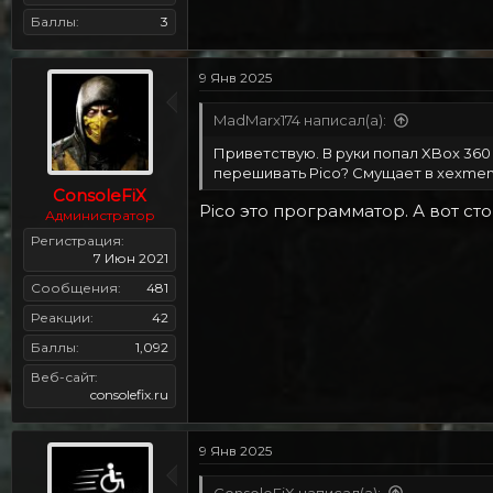
Баллы
3
9 Янв 2025
MadMarx174 написал(а):
Приветствую. В руки попал XBox 360 
перешивать Pico? Смущает в xexme
ConsoleFiX
Pico это программатор. А вот ст
Администратор
Регистрация
7 Июн 2021
Сообщения
481
Реакции
42
Баллы
1,092
Веб-сайт
consolefix.ru
9 Янв 2025
ConsoleFiX написал(а):