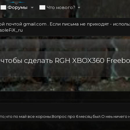
Форумы
Что нового?
 почтой gmail.com . Если письма не приходят - испол
soleFiX_ru
 чтобы сделать RGH XBOX360 Freebo
и то,что по май все короны.Вопрос про 6 месяц был.О неь ничего