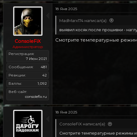
18 Янв 2025
MadMarx174 написал(а):
выявил косяк после прошивки - наглух
Смотрите температурные режим
ConsoleFiX
Администратор
Регистрация
7 Июн 2021
Сообщения
481
Реакции
42
Баллы
1,092
Веб-сайт
consolefix.ru
18 Янв 2025
ConsoleFiX написал(а):
Смотрите температурные режимы и 