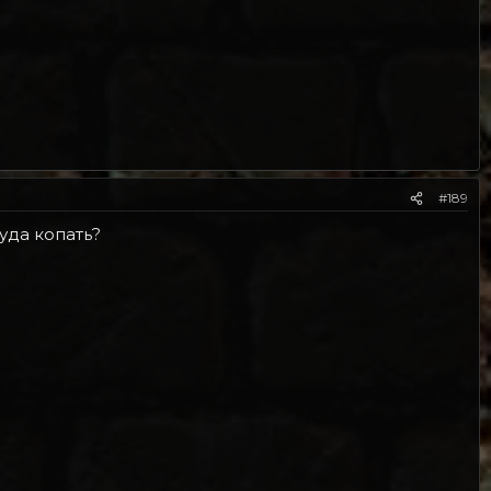
#189
куда копать?