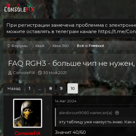
При регистрации замечена проблемма с электронной
можите оставлять в телеграм канале https://t.me/Con
Форумы
XboX
Xbox 360
Всё о Freeboot
FAQ RGH3 - больше чип не нужен,
А
Д
ConsoleFiX
30 Ноя 2021
в
а
т
т
Назад
1
...
8
9
10
о
а
р
н
т
а
14 Авг 2024
е
ч
м
а
alexbroun9060 написал(а):
ы
л
а
эту таблицу уже наизусть знаю. Как 
Значит 40/60
ConsoleFiX