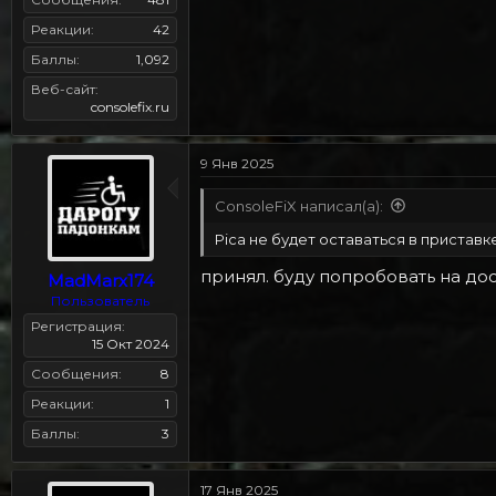
Реакции
42
Баллы
1,092
Веб-сайт
consolefix.ru
9 Янв 2025
ConsoleFiX написал(а):
Pica не будет оставаться в приставк
принял. буду попробовать на до
MadMarx174
Пользователь
Регистрация
15 Окт 2024
Сообщения
8
Реакции
1
Баллы
3
17 Янв 2025