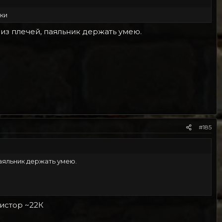
вки
и из плечей, паяльник держать умею.
#185
паяльник держать умею.
зистор ~22К