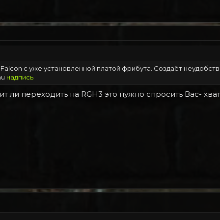
Falcon с уже установленной платой фрибута. Создаёт неудобства 
nu
надпись
оит ли переходить на RGH3 это нужно спросить Вас- хва