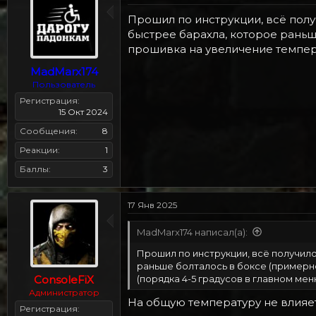
Прошил по инструкции, всё получ
быстрее барахла, которое раньше
прошивка на увеличение темпера
MadMarx174
Пользователь
Регистрация
15 Окт 2024
Сообщения
8
Реакции
1
Баллы
3
17 Янв 2025
MadMarx174 написал(а):
Прошил по инструкции, всё получило
раньше болталось в боксе (примерно 
(порядка 4-5 градусов в главном меню
ConsoleFiX
Администратор
На общую температуру не влияет
Регистрация