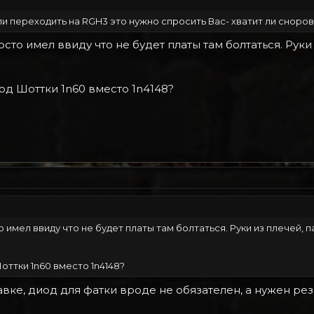
ли переходить на RGH3 это нужно спросить Вас- хватит ли сноро
росто имел ввиду что не будет платы там болтаться. Рук
од Шоттки 1n60 вместо 1n4148?
то имел ввиду что не будет платы там болтаться. Руки из плечей, 
оттки 1n60 вместо 1n4148?
тавке, диод для фатки вроде не обязателен, а нужен ре