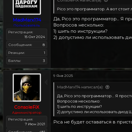
Pico это программатор. А вот стоит 
Да, Pico это программатор... Я п
MadMarx174
Вопросов несколько:
Пользователь
1) шить по инструкции?
Регистрация
15 Окт 2024
2) допустимо ли использовать ди
Сообщения
8
Реакции
1
Баллы
3
9 Янв 2025
MadMarx174 написал(а):
Да, Pico это программатор... Я прос
Вопросов несколько:
1) шить по инструкции?
ConsoleFiX
2) допустимо ли использовать диод Ш
Администратор
Регистрация
Pica не будет оставаться в прис
7 Июн 2021
Сообщения
481