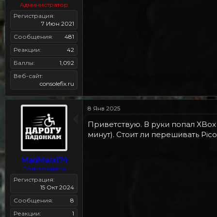
Администратор
Регистрация
7 Июн 2021
Сообщения
481
Реакции
42
Баллы
1,092
Веб-сайт
consolefix.ru
8 Янв 2025
Приветствую. В руки попал XBox 
минут). Стоит ли перешивать Pi
MadMarx174
Пользователь
Регистрация
15 Окт 2024
Сообщения
8
Реакции
1