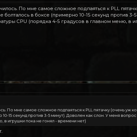
илось. По мне самое сложное подпаяться к PLL пятачку
 болталось в боксе (примерно 10-15 секунд против 3-5 
туры CPU (порядка 4-5 градусов в главном меню, в иг
сь. По мне самое сложное подпаяться к PLL пятачку (очень уж к
10-15 секунд против 3-5 минут). Доволен как слон. У меня вопр
, в игрушки пока не гонял - времени нет)
.