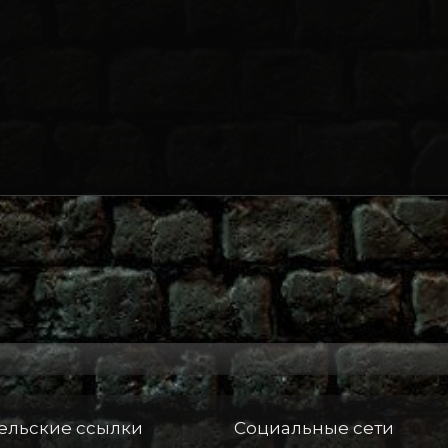
чта
ельские ссылки
Социальные сети