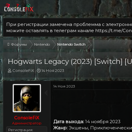
При регистрации замечена проблемма с электронной
можите оставлять в телеграм канале https://t.me/Con
Форумы
Nintendo
Nintendo Switch
Hogwarts Legacy (2023) [Switch] [USA
А
Д
ConsoleFiX
14 Ноя 2023
в
а
т
т
о
а
14 Ноя 2023
р
н
т
а
е
ч
м
а
ы
л
ConsoleFiX
а
Дата выхода:
14 ноября 2023
Администратор
Жанр:
Экшены, Приключенческие
Регистрация