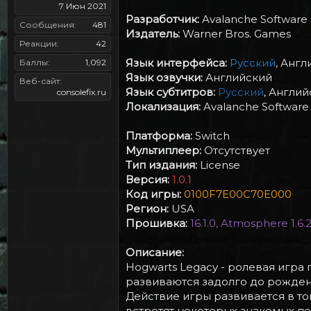
7 Июн 2021
Разработчик:
Avalanche Software
Сообщения
481
Издатель:
Warner Bros. Games
Реакции
42
Язык интерфейса:
Русский
, Анг
Баллы
1,092
Язык озвучки:
Английский
Веб-сайт
Язык субтитров:
Русский
, Англи
consolefix.ru
Локализация:
Avalanche Software
Платформа:
Switch
Мультиплеер:
Отсутствует
Тип издания:
License
Версия:
1.0.1
Код игры:
0100F7E00C70E000
Регион:
USA
Прошивка:
16.1.0, Atmosphere 1.6.
Описание:
Hogwarts Legacy - ролевая игра
развиваются задолго до рождения
Действие игры развивается в то
встретят некоторых знакомых п