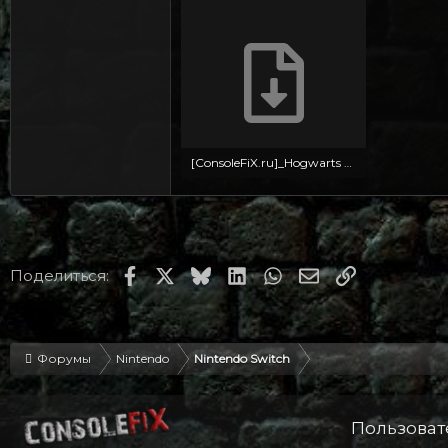
[ConsoleFiX.ru]_Hogwarts Legacy [NSP].torrent
36.9 KB · Просмотры: 11
Facebook
X
Bluesky
LinkedIn
WhatsApp
Электронная по
Ссылка
Поделиться:
Форумы
Nintendo
Nintendo Switch
Пользоват