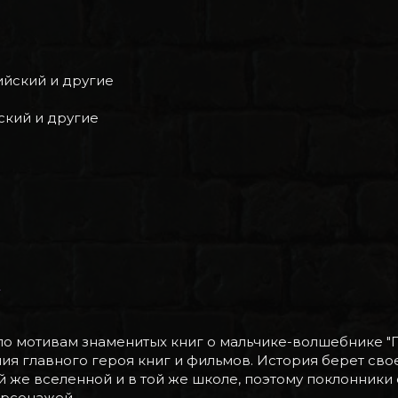
лийский и другие
йский и другие
2
 по мотивам знаменитых книг о мальчике-волшебнике "
 главного героя книг и фильмов. История берет свое н
й же вселенной и в той же школе, поэтому поклонники
ерсонажей.