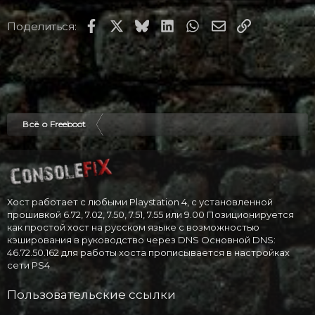
Facebook
X
Bluesky
LinkedIn
WhatsApp
Электронная по
Ссылка
Поделиться:
Всё о Freeboot
Хост работает с любыми Playstation 4, с установленной
прошивкой 6.72, 7.02, 7.50, 7.51, 7.55 или 9.00 Позиционируется
как простой хост на русском языке с возможностью
кэширования в руководство через DNS Основной DNS:
46.72.50.162 для работы хоста прописывается в настройках
сети PS4
Пользовательские ссылки