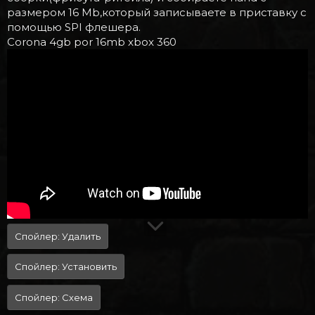
размером 16 Mb,который записываете в приставку с
помощью SPI флешера.
Corona 4gb por 16mb xbox 360
Спойлер:
Удалить
Спойлер:
Установить
Спойлер:
Схема