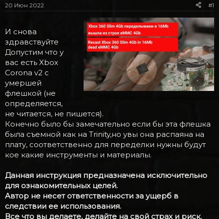
м
а
20 Июн 2022
#1
ы
л
а
И снова
здравствуйте
Допустим что у
вас есть Xbox
Corona v2 с
умершей
флешкой (не
определяется,
не читается, не пишется).
Конечно было бы замечательно если бы эта флешка
была съемной как на Trinity,но увы она распаяна на
плату, соответственно для переделки нужны будут
кое какие инструменты и материалы.
Данная инструкция предназначена исключительно
для ознакомительных целей.
Автор не несет ответственности за ущерб в
следствии ее использования.
Все что вы делаете, делайте на свой страх и риск.