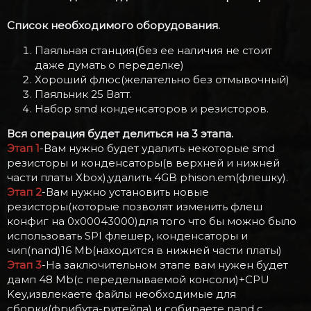
Список необходимого оборудования.
Паяльная станция(без ее наличия не стоит
даже думать о переделке)
Хороший флюс(желательно без отмывочный)
Паяльник 25 Ватт.
Набор smd конденсаторов и резисторов.
Вся операция будет делиться на 3 этапа.
Этап 1
-Вам нужно будет удалить некоторые smd
резисторы и конденсаторы(в верхней и нижней
части платы Xbox),удалить 4GB phison.em(флешку).
Этап 2
-Вам нужно установить новые
резисторы(которые позволят изменить флеш
конфиг на 0x00043000)для того что бы можно было
использовать SPI флешер, конденсаторы и
чип(nand)16 Mb(находится в нижней части платы)
Этап 3
-На заключительном этапе вам нужен будет
дамп 48 Mb(с переделываемой консоли)+CPU
Key,извлекаете файлы необходимые для
сборки(фрибута-ритейла) и собираете nand с