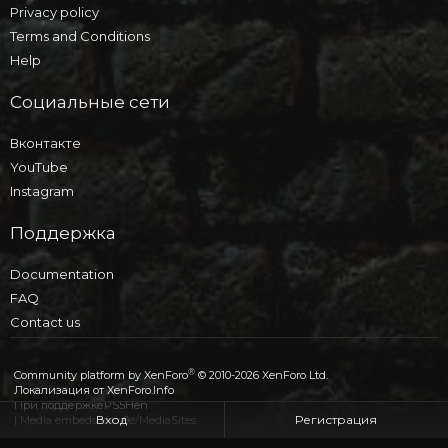
Privacy policy
Terms and Conditions
Help
Социальные сети
Вконтакте
YouTube
Instagram
Поддержка
Documentation
FAQ
Contact us
®
Community platform by XenForo
© 2010-2026 XenForo Ltd.
Локализация от
XenForo.Info
При поддержке
PS5Hen
Вход
Регистрация
|
Media embeds via s9e/MediaSites