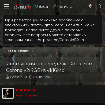
Вход
Регистрация
При регистрации замечена проблемма с
электронной почтой gmail.com . Если письма не
приходят - используйте другие почтовые
сервисы. все вопросы можите оставлять в
телеграм канале https://t.me/ConsoleFiX_ru
Всё о Freeboot
Инструкция по переделке Xbox Slim
Corona v2(4GB) в v1(16Mb)
А
Д
ConsoleFiX
20 Июн 2022
в
а
т
т
о
а
ConsoleFiX
р
н
Администратор
т
а
е
ч